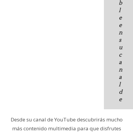
b
l
e
e
n
s
u
c
a
n
a
l
d
e
Desde su canal de YouTube descubrirás mucho
más contenido multimedia para que disfrutes